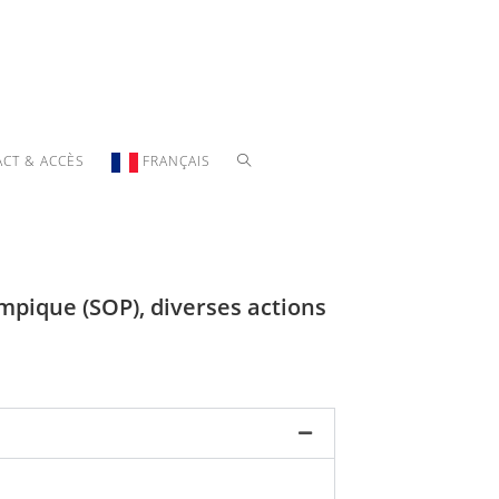
CT & ACCÈS
FRANÇAIS
pique (SOP), diverses actions