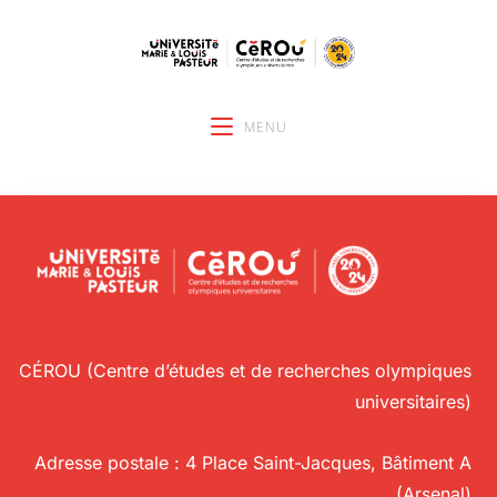
MENU
CÉROU (Centre d’études et de recherches olympiques
universitaires)
Adresse postale : 4 Place Saint-Jacques, Bâtiment A
(Arsenal)