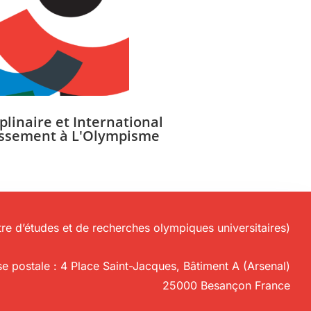
plinaire et International
tissement à L'Olympisme
e d’études et de recherches olympiques universitaires)
e postale : 4 Place Saint-Jacques, Bâtiment A (Arsenal)
25000 Besançon France