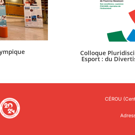
lympique
Colloque Pluridisci
Esport : du Diver
CÉROU (Centr
Adress